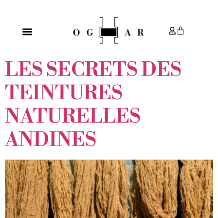
CATÉGORIE :
NON
CLASSÉ
LES SECRETS DES
TEINTURES
NATURELLES
ANDINES