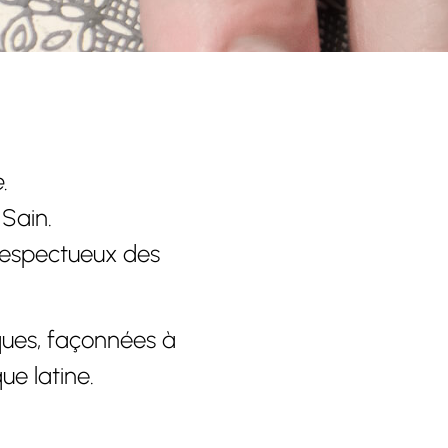
.
 Sain.
 respectueux des
iques, façonnées à
ue latine.