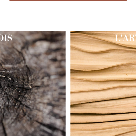
OIS
L'AR