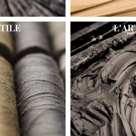
XTILE
L'AR