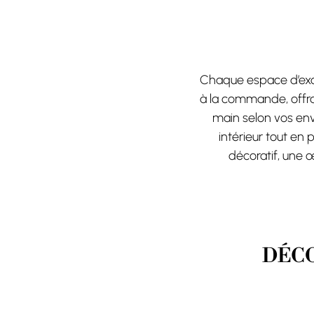
Chaque espace d’exce
à la commande, offra
main selon vos env
intérieur tout en 
décoratif, une œ
DÉCO