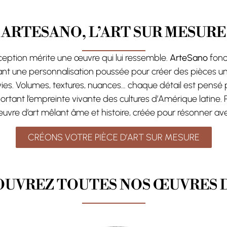
ARTESANO, L’ART SUR MESURE
ption mérite une œuvre qui lui ressemble.
ArteSano
fonc
nt une personnalisation poussée pour créer des pièces un
ies. Volumes, textures, nuances… chaque détail est pensé 
portant l’empreinte vivante des cultures d’Amérique latine.
uvre d’art mêlant âme et histoire, créée pour résonner ave
CRÉONS VOTRE PIÈCE D’ART SUR MESURE
UVREZ TOUTES NOS ŒUVRES 