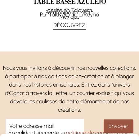
TABLE BASSE AZULEJO
Assise en Talavera
Patrimoine mexicain
Par Talavera de la Reyna
Mexique
DÉCOUVREZ
Nous vous invitons à découvrir nos nouvelles collections,
à participer à nos éditions en co-création et à plonger
dans nos histoires artisanales. Entrez dans l’univers
d’Oghar à travers la Lettre, un courrier exclusif qui vous
dévoile les coulisses de notre démarche et de nos
créations.
En validant, j’accepte la
politique de confidentialité
.