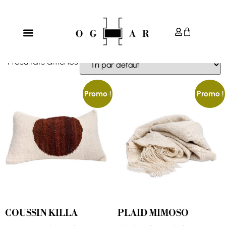
Accueil
/ Produits identifiés “Céleste”
CÉLESTE
4 résultats affichés
Promo !
Promo !
COUSSIN KILLA
PLAID MIMOSO