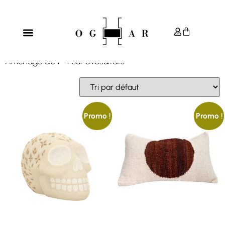
Accueil
/ Précommande
PRÉCOMMANDE
Affichage de 1–4 sur 8 résultats
Promo !
Promo !