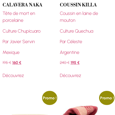
CALAVERA NAKA
COUSSIN KILLA
Tête de mort en
Coussin en laine de
porcelaine
mouton
Culture Chupícuaro
Culture Quechua
Par Javier Servin
Par Céleste
Mexique
Argentine
195
€
160
€
240
€
195
€
Découvrez
Découvrez
Promo !
Promo !