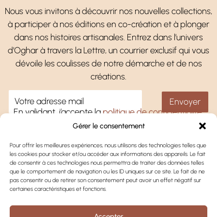
Nous vous invitons à découvrir nos nouvelles collections,
à participer à nos éditions en co-création et à plonger
dans nos histoires artisanales. Entrez dans l’univers
d’Oghar à travers la Lettre, un courrier exclusif qui vous
dévoile les coulisses de notre démarche et de nos
créations.
En validant, j’accepte la
politique de confidentialité
.
Gérer le consentement
Pour offrir les meilleures expériences, nous utilisons des technologies telles que
les cookies pour stocker et/ou accéder aux informations des appareils. Le fait
Une question ?
de consentir à ces technologies nous permettra de traiter des données telles
que le comportement de navigation ou les ID uniques sur ce site. Le fait de ne
Oghar
pas consentir ou de retirer son consentement peut avoir un effet négatif sur
certaines caractéristiques et fonctions.
Informations
Accepter