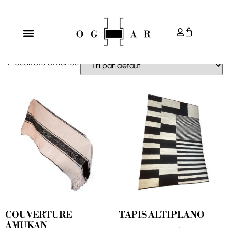
Accueil
/
ArteSano
/ L'art du textile
L'ART DU TEXTILE
4 résultats affichés
COUVERTURE
TAPIS ALTIPLANO
AMUKAN