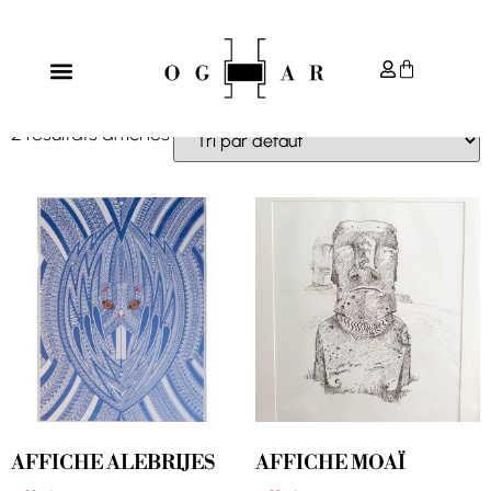
Accueil
/
ArteSano
/ L'art du Papier
L'ART DU PAPIER
2 résultats affichés
AFFICHE ALEBRIJES
AFFICHE MOAÏ