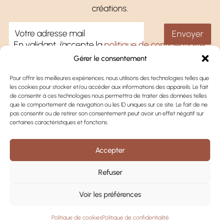
créations.
En validant, j’accepte la
politique de confidentialité
.
Gérer le consentement
Pour offrir les meilleures expériences, nous utilisons des technologies telles que
les cookies pour stocker et/ou accéder aux informations des appareils. Le fait
Une question ?
de consentir à ces technologies nous permettra de traiter des données telles
que le comportement de navigation ou les ID uniques sur ce site. Le fait de ne
Oghar
pas consentir ou de retirer son consentement peut avoir un effet négatif sur
certaines caractéristiques et fonctions.
Informations
Accepter
Refuser
TISSONS LE LIEN
Voir les préférences
Politique de cookies
Politique de confidentialité