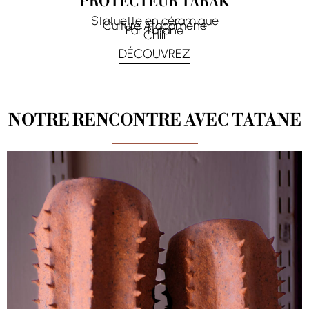
PROTECTEUR TARAK
Statuette en céramique
Culture Atacamène
Par Tatane
Chili
DÉCOUVREZ
NOTRE RENCONTRE AVEC TATANE