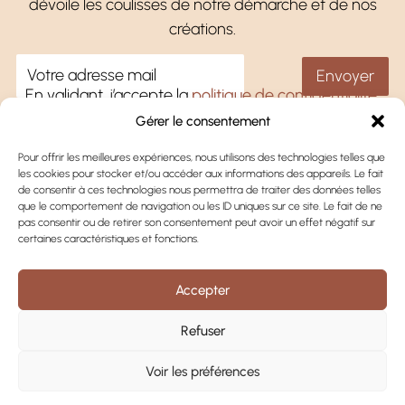
dévoile les coulisses de notre démarche et de nos
créations.
En validant, j’accepte la
politique de confidentialité
.
Gérer le consentement
Pour offrir les meilleures expériences, nous utilisons des technologies telles que
les cookies pour stocker et/ou accéder aux informations des appareils. Le fait
Une question ?
de consentir à ces technologies nous permettra de traiter des données telles
que le comportement de navigation ou les ID uniques sur ce site. Le fait de ne
Oghar
pas consentir ou de retirer son consentement peut avoir un effet négatif sur
certaines caractéristiques et fonctions.
Informations
Accepter
Refuser
TISSONS LE LIEN
Voir les préférences