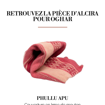
RETROUVEZ LA PIÈCE D'ALCIRA
POUR OGHAR
PHULLU APU
Couverture en laine de mouton