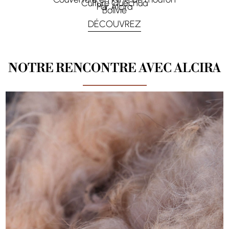
Culture Quechua
Par Alcira
Bolivie
DÉCOUVREZ
NOTRE RENCONTRE AVEC ALCIRA